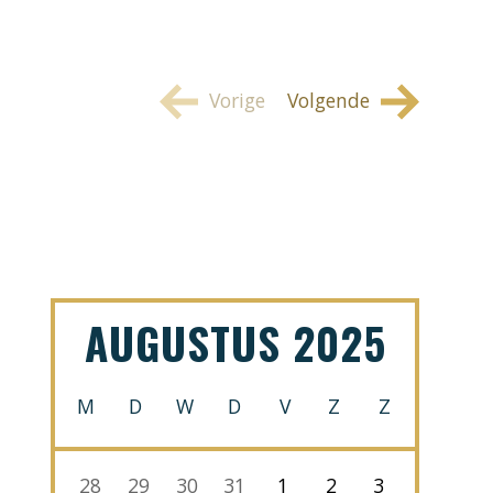
AUGUSTUS 2025
M
D
W
D
V
Z
Z
28
29
30
31
1
2
3