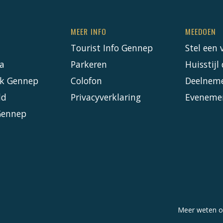
MEER INFO
MEEDOEN
Tourist Info Gennep
Stel een 
a
Parkeren
Huisstij
k Gennep
Colofon
Deelnem
ld
Privacyverklaring
Eveneme
Gennep
Meer weten o