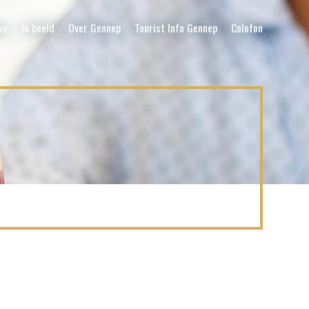
ws
In beeld
Over Gennep
Tourist Info Gennep
Colofon