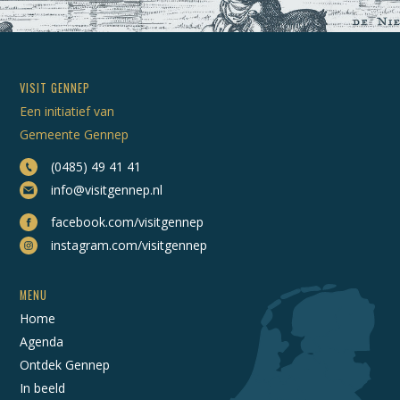
VISIT GENNEP
Een initiatief van
Gemeente Gennep
(0485) 49 41 41
info@visitgennep.nl
facebook.com/visitgennep
instagram.com/visitgennep
MENU
Home
Agenda
Ontdek Gennep
In beeld