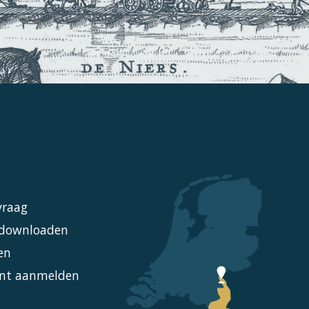
vraag
l downloaden
en
nt aanmelden