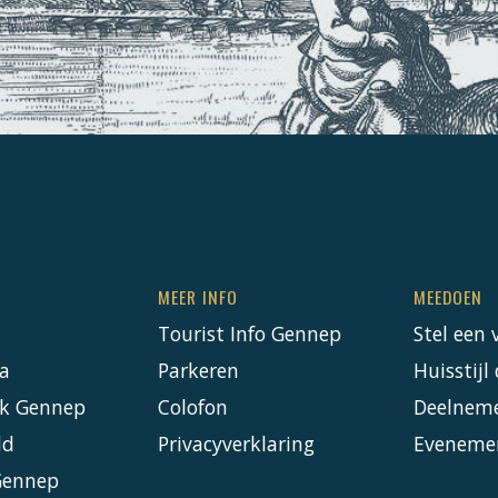
MEER INFO
MEEDOEN
Tourist Info Gennep
Stel een 
a
Parkeren
Huisstij
k Gennep
Colofon
Deelnem
ld
Privacyverklaring
Eveneme
Gennep