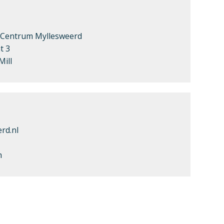
l Centrum Myllesweerd
t 3
ill
rd.nl
m