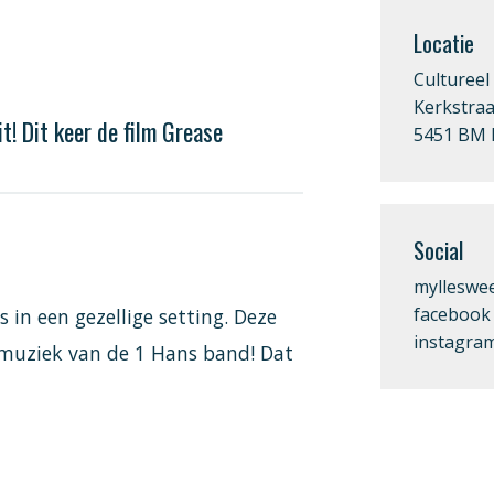
Locatie
Culturee
Kerkstraa
t! Dit keer de film Grease
5451 BM M
Social
mylleswee
facebook
 in een gezellige setting. Deze
instagra
t muziek van de 1 Hans band! Dat