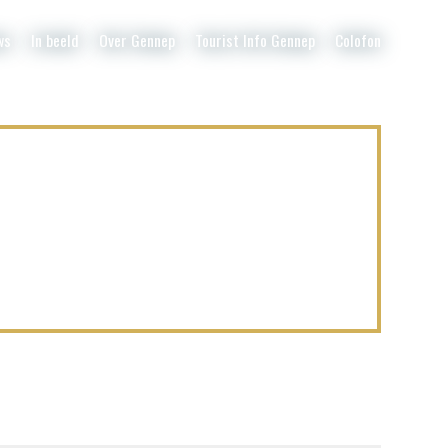
ws
In beeld
Over Gennep
Tourist Info Gennep
Colofon