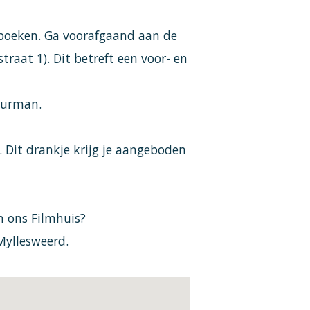
 boeken. Ga voorafgaand aan de
traat 1). Dit betreft een voor- en
uurman.
e. Dit drankje krijg je aangeboden
n ons Filmhuis?
 Myllesweerd.