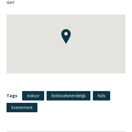
dan!
Tags
Indoor
Rolstoelvriendelijk
Kids
Evenement