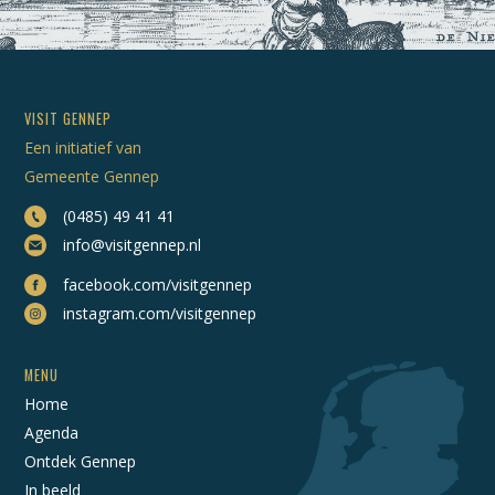
VISIT GENNEP
Een initiatief van
Gemeente Gennep
(0485) 49 41 41
info@visitgennep.nl
facebook.com/visitgennep
instagram.com/visitgennep
MENU
Home
Agenda
Ontdek Gennep
In beeld