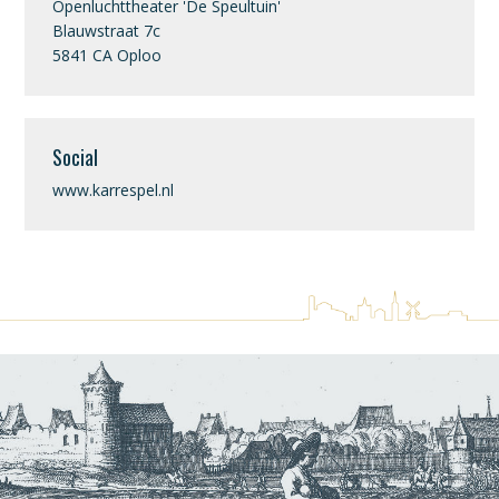
Openluchttheater 'De Speultuin'
Blauwstraat 7c
5841 CA Oploo
Social
www.karrespel.nl