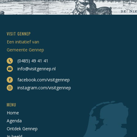
VISIT GENNEP
Een initiatief van
Gemeente Gennep
(0485) 49 41 41
info@visitgennep.nl
facebook.com/visitgennep
instagram.com/visitgennep
MENU
Home
Agenda
Ontdek Gennep
In beeld