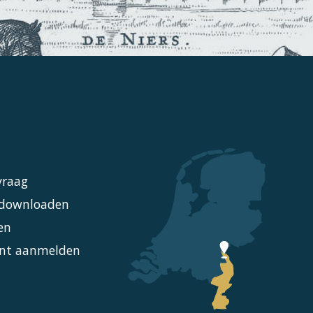
vraag
l downloaden
en
nt aanmelden