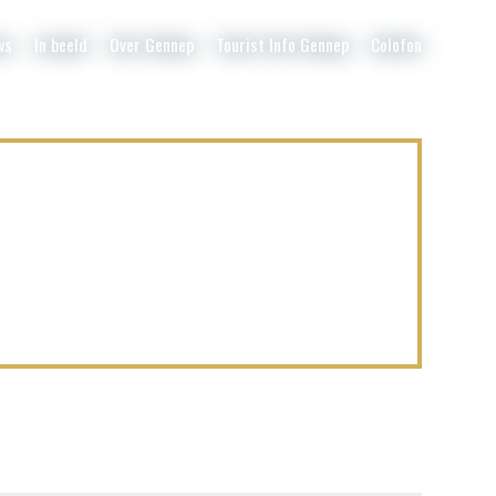
ws
In beeld
Over Gennep
Tourist Info Gennep
Colofon