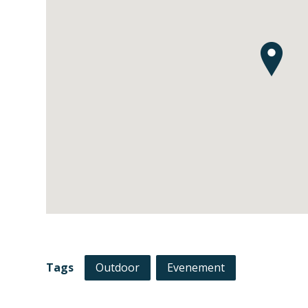
Tags
Outdoor
Evenement