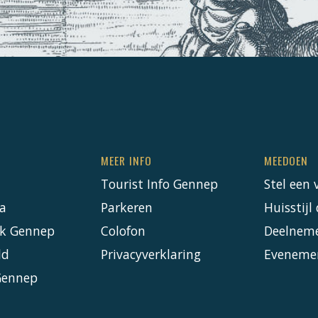
MEER INFO
MEEDOEN
Tourist Info Gennep
Stel een 
a
Parkeren
Huisstij
k Gennep
Colofon
Deelnem
ld
Privacyverklaring
Eveneme
Gennep