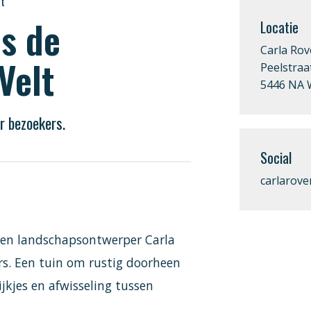
lt
s de
Locatie
Carla Rov
Velt
Peelstraa
5446 NA 
r bezoekers.
Social
carlarover
- en landschapsontwerper Carla
rs. Een tuin om rustig doorheen
jkjes en afwisseling tussen