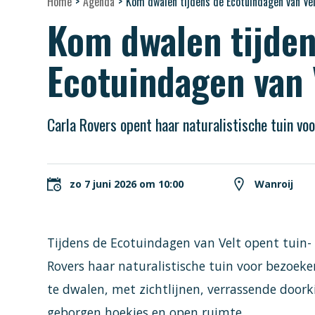
Home
>
Agenda
>
Kom dwalen tijdens de Ecotuindagen van Ve
Kom dwalen tijden
Ecotuindagen van 
Carla Rovers opent haar naturalistische tuin voo
zo 7 juni 2026 om 10:00
Wanroij
Tijdens de Ecotuindagen van Velt opent tuin
Rovers haar naturalistische tuin voor bezoeke
te dwalen, met zichtlijnen, verrassende doorki
geborgen hoekjes en open ruimte.