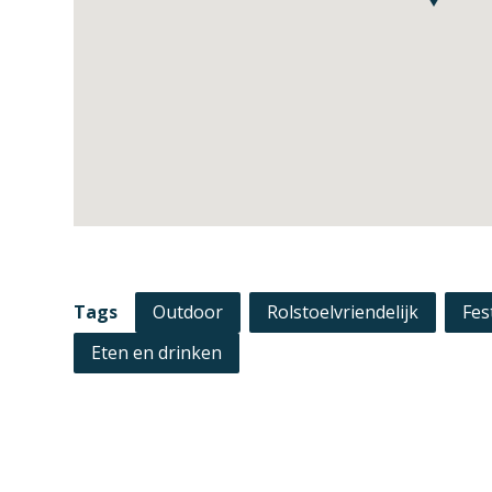
Tags
Outdoor
Rolstoelvriendelijk
Fes
Eten en drinken