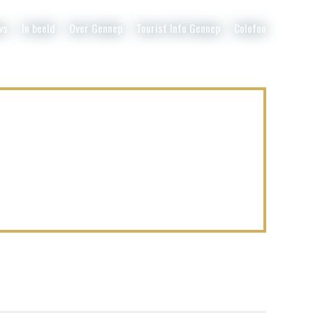
ws
In beeld
Over Gennep
Tourist Info Gennep
Colofon