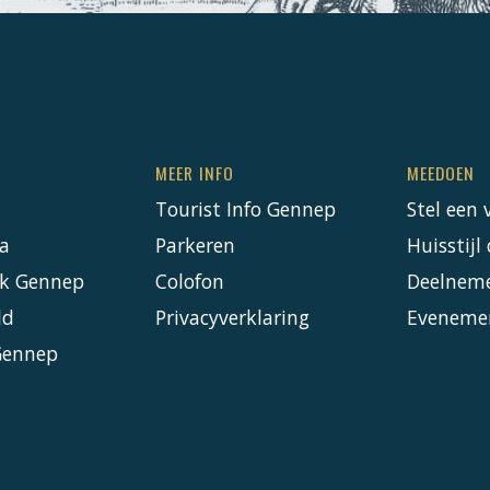
MEER INFO
MEEDOEN
Tourist Info Gennep
Stel een 
a
Parkeren
Huisstij
k Gennep
Colofon
Deelnem
ld
Privacyverklaring
Eveneme
Gennep