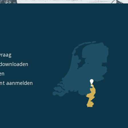
vraag
l downloaden
en
nt aanmelden