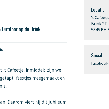
Locatie
't Cafeetj
Brink 2T
 Outdoor op de Brink!
5845 BH S
is
Social
facebook
 ‘t Cafeetje. Inmiddels zijn we
es getapt, feestjes meegemaakt en
nis.
an! Daarom viert hij dit jubileum