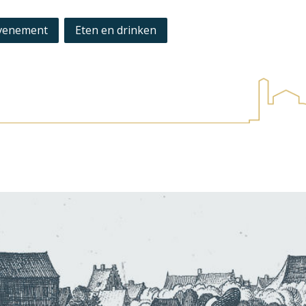
venement
Eten en drinken