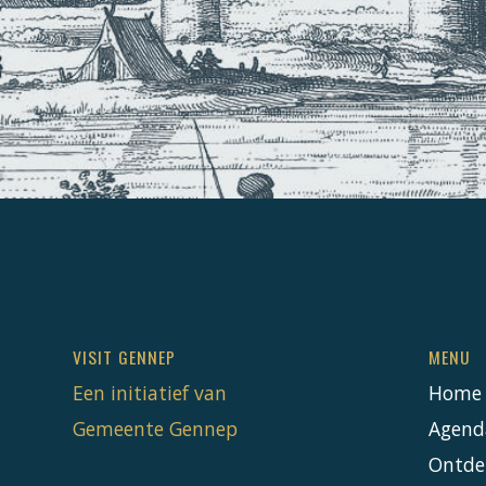
VISIT GENNEP
MENU
Een initiatief van
Home
Gemeente Gennep
Agend
Ontde