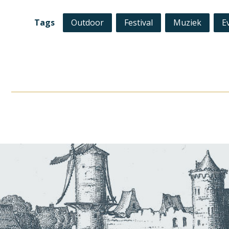
Tags
Outdoor
Festival
Muziek
E