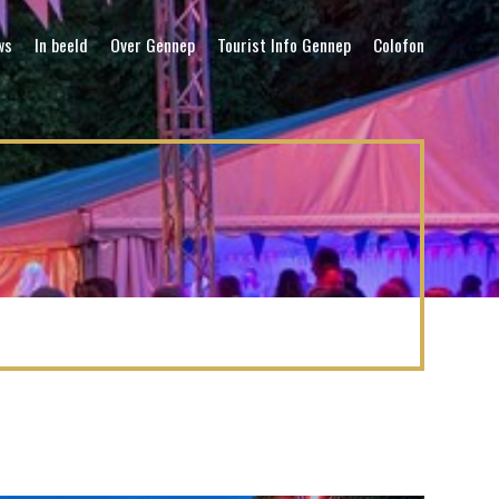
ws
In beeld
Over Gennep
Tourist Info Gennep
Colofon