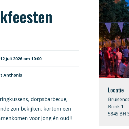
nkfeesten
12 juli 2026 om 10:00
nt Anthonis
Locatie
pringkussens, dorpsbarbecue,
Bruisend
Brink 1
ande zon bekijken: kortom een
5845 BH S
samenkomen voor jong én oud!!