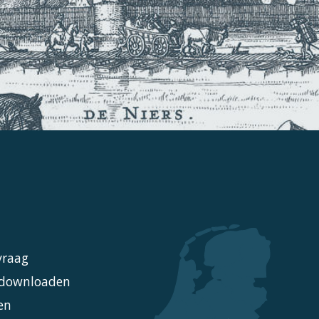
vraag
l downloaden
en