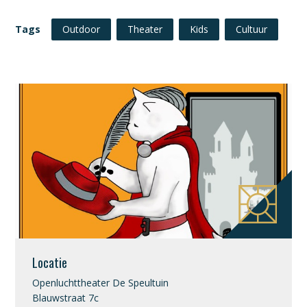
Tags
Outdoor
Theater
Kids
Cultuur
Locatie
Openluchttheater De Speultuin
Blauwstraat 7c