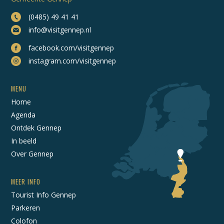
(0485) 49 41 41
info@visitgennep.nl
facebook.com/visitgennep
instagram.com/visitgennep
MENU
Home
Agenda
Ontdek Gennep
In beeld
Over Gennep
MEER INFO
Tourist Info Gennep
Parkeren
Colofon