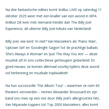
Na drie fantastische edities komt Knillus LIVE! op zaterdag 11
oktober 2025 weer met een knaller van een avond in MFA
Knillus! Dit keer met niemand minder dan The Billy Joel
Experience, dé ultieme Billy Joel-tribute van Nederland!
Billy Joel, wie kent 'm niet? Van klassiekers als ‘Piano Man’,
‘Uptown Girl’ en ‘Goodnight Saigon’ tot de prachtige ballads
‘She’s Always A Woman’ en ‘Just The Way You Are’ — 𝘥𝘦𝘻𝘦
𝘮𝘶𝘻𝘪𝘦𝘬 𝘻𝘪𝘵 𝘪𝘯 𝘰𝘯𝘴 𝘤𝘰𝘭𝘭𝘦𝘤𝘵𝘪𝘦𝘷𝘦 𝘨𝘦𝘩𝘦𝘶𝘨𝘦𝘯 𝘨𝘦𝘣𝘦𝘪𝘵𝘦𝘭𝘥. En
goed nieuws: ze komen allemaal voorbij tijdens deze avond
vol herkenning en muzikale topkwaliteit!
Na hun succesvolle ‘The Album Tour’ – waarmee ze ruim 60
theaters veroverden – nemen Alexander Broussard en zijn
band ons mee op een reis door Billy Joel’s allergrootste hits.
Van hitparade-toppers tot Top 2000-klassiekers: alles komt