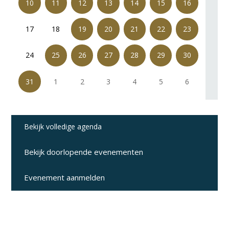
10
11
12
13
14
15
16
17
18
19
20
21
22
23
24
25
26
27
28
29
30
31
1
2
3
4
5
6
Bekijk volledige agenda
Bekijk doorlopende evenementen
Evenement aanmelden