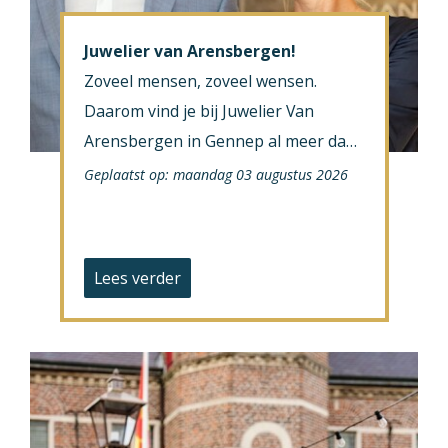
Juwelier van Arensbergen!
Zoveel mensen, zoveel wensen.
Daarom vind je bij Juwelier Van
Arensbergen in Gennep al meer dan
50 jaar een uitgebreide collectie
Geplaatst op: maandag 03 augustus 2026
sieraden. Of je nu …
Lees verder