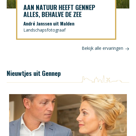
DE GESCHIEDENIS LIGT HIER
VOOR HET OPRAPEN
Gerard Sonnemans
Historische kinderboekenschrijver
n
Bekijk alle ervaringen
Nieuwtjes uit Gennep