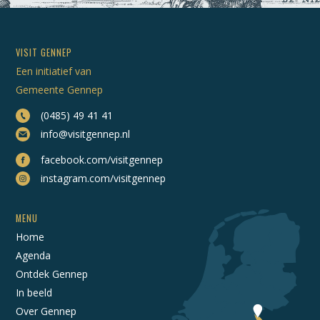
VISIT GENNEP
Een initiatief van
Gemeente Gennep
(0485) 49 41 41
info@visitgennep.nl
facebook.com/visitgennep
instagram.com/visitgennep
MENU
Home
Agenda
Ontdek Gennep
In beeld
Over Gennep