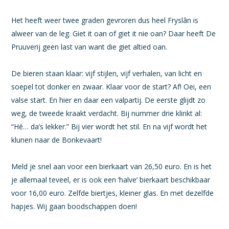
Het heeft weer twee graden gevroren dus heel Fryslân is
alweer van de leg. Giet it oan of giet it nie oan? Daar heeft De
Pruuverij geen last van want die giet altied oan.
De bieren staan klaar: vijf stijlen, vijf verhalen, van licht en
soepel tot donker en zwaar. Klaar voor de start? Af! Oei, een
valse start. En hier en daar een valpartij. De eerste glijdt zo
weg, de tweede kraakt verdacht. Bij nummer drie klinkt al:
“Hé… da’s lekker.” Bij vier wordt het stil. En na vijf wordt het
klunen naar de Bonkevaart!
Meld je snel aan voor een bierkaart van 26,50 euro. En is het
je allemaal teveel, er is ook een ‘halve’ bierkaart beschikbaar
voor 16,00 euro. Zelfde biertjes, kleiner glas. En met dezelfde
hapjes. Wij gaan boodschappen doen!