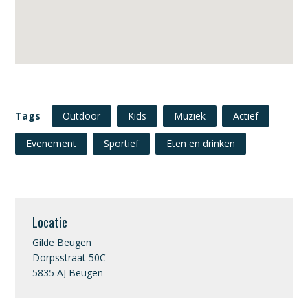
Tags
Outdoor
Kids
Muziek
Actief
Evenement
Sportief
Eten en drinken
Locatie
Gilde Beugen
Dorpsstraat 50C
5835 AJ Beugen