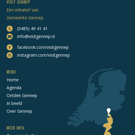
VISIT GENNEP
Een initiatief van
Gemeente Gennep
(0485) 49 41 41
info@visitgennep.nl
facebook.com/visitgennep
instagram.com/visitgennep
MENU
Home
Agenda
Ontdek Gennep
In beeld
Over Gennep
MEER INFO