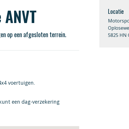
e ANVT
Locatie
Motorspo
Oplosewe
en op een afgesloten terrein.
5825 HN 
4x4 voertuigen.
e kunt een dag-verzekering