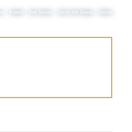
ws
In beeld
Over Gennep
Tourist Info Gennep
Colofon