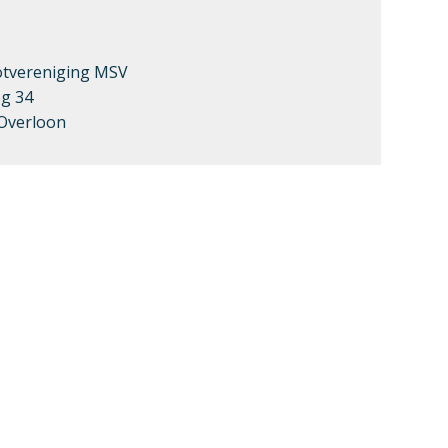
tvereniging MSV
g 34
Overloon