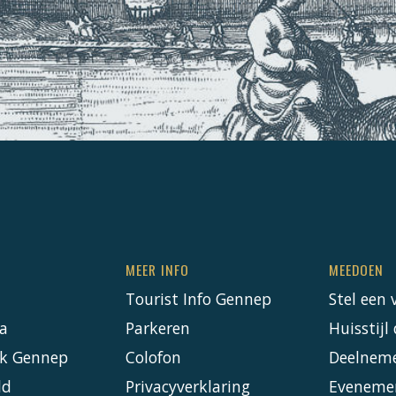
MEER INFO
MEEDOEN
Tourist Info Gennep
Stel een 
a
Parkeren
Huisstij
k Gennep
Colofon
Deelnem
ld
Privacyverklaring
Eveneme