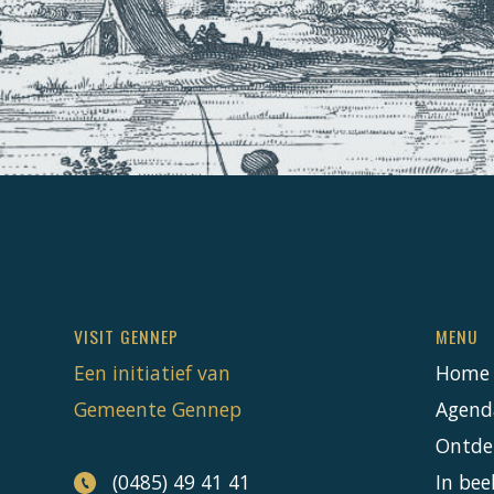
VISIT GENNEP
MENU
Een initiatief van
Home
Gemeente Gennep
Agend
Ontde
(0485) 49 41 41
In bee