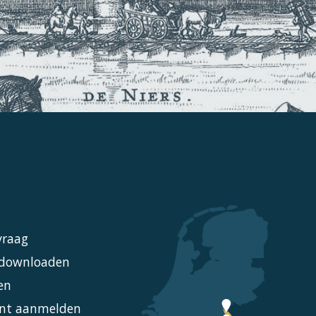
vraag
l downloaden
en
nt aanmelden