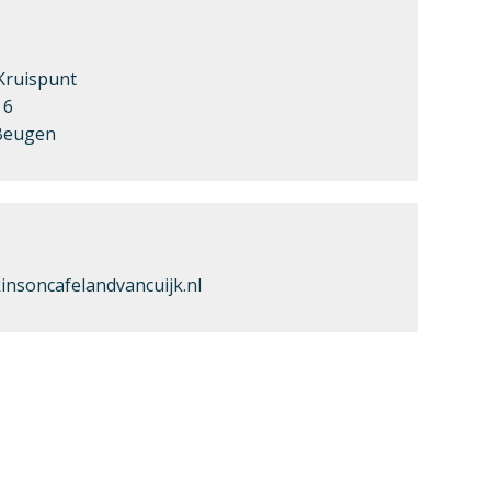
Kruispunt
 6
Beugen
nsoncafelandvancuijk.nl