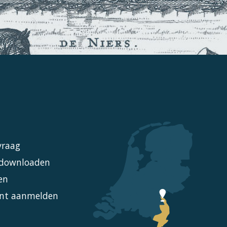
vraag
l downloaden
en
nt aanmelden