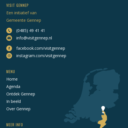
VISIT GENNEP
Een initiatief van
Gemeente Gennep
(0485) 49 41 41
info@visitgennep.nl
facebook.com/visitgennep
instagram.com/visitgennep
MENU
Home
Agenda
Ontdek Gennep
In beeld
Over Gennep
MEER INFO