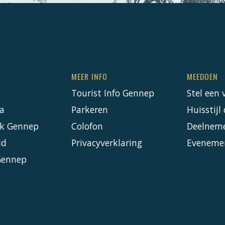
MEER INFO
MEEDOEN
Tourist Info Gennep
Stel een 
a
Parkeren
Huisstij
k Gennep
Colofon
Deelnem
ld
Privacyverklaring
Eveneme
Gennep