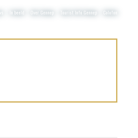
ws
In beeld
Over Gennep
Tourist Info Gennep
Colofon