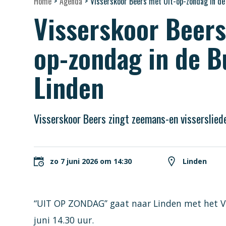
Home
>
Agenda
>
Visserskoor Beers met Uit-op-zondag in de
Visserskoor Beers
op-zondag in de B
Linden
Visserskoor Beers zingt zeemans-en visserslieder
zo 7 juni 2026 om 14:30
Linden
“UIT OP ZONDAG’’ gaat naar Linden met het Vi
juni 14.30 uur.