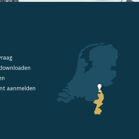
vraag
l downloaden
en
nt aanmelden