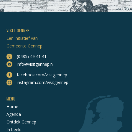
VISIT GENNEP
Een initiatief van
Gemeente Gennep
(0485) 49 41 41
info@visitgennep.nl
facebook.com/visitgennep
instagram.com/visitgennep
MENU
Home
Agenda
Ontdek Gennep
In beeld