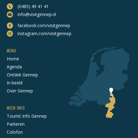
(0485) 49 41 41
info@visitgennep.nl
facebook.com/visitgennep
instagram.com/visitgennep
MENU
Home
Agenda
Ontdek Gennep
In beeld
Over Gennep
MEER INFO
Tourist Info Gennep
Parkeren
Colofon