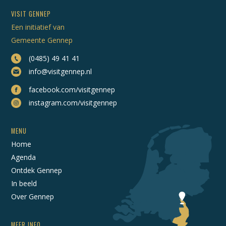
VISIT GENNEP
Een initiatief van
Gemeente Gennep
(0485) 49 41 41
info@visitgennep.nl
facebook.com/visitgennep
instagram.com/visitgennep
MENU
Home
Agenda
Ontdek Gennep
In beeld
Over Gennep
MEER INFO