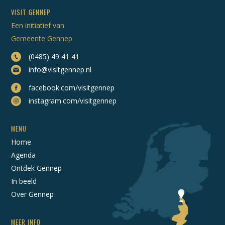
VISIT GENNEP
Een initiatief van
Gemeente Gennep
(0485) 49 41 41
info@visitgennep.nl
facebook.com/visitgennep
instagram.com/visitgennep
MENU
Home
Agenda
Ontdek Gennep
In beeld
Over Gennep
MEER INFO