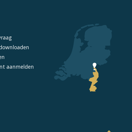
vraag
l downloaden
en
nt aanmelden