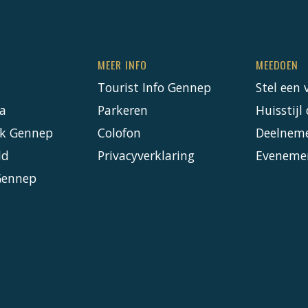
MEER INFO
MEEDOEN
Tourist Info Gennep
Stel een 
a
Parkeren
Huisstij
k Gennep
Colofon
Deelnem
ld
Privacyverklaring
Eveneme
Gennep