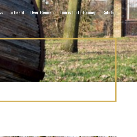
ws
In beeld
Over Gennep
Tourist Info Gennep
Colofon