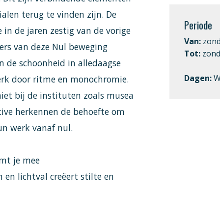
ialen terug te vinden zijn. De
Periode
e in de jaren zestig van de vorige
Van:
zonda
ters van deze Nul beweging
Tot:
zond
en de schoonheid in alledaagse
Dagen:
W
erk door ritme en monochromie.
iet bij de instituten zoals musea
ctive herkennen de behoefte om
un werk vanaf nul.
emt je mee
en lichtval creëert stilte en