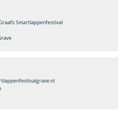
 Graafs Smartlappenfestival
Grave
lappenfestivalgrave.nl
m