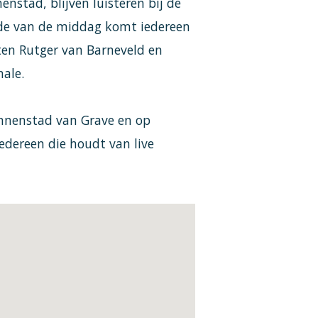
stad, blijven luisteren bij de
nde van de middag komt iedereen
ten Rutger van Barneveld en
nale.
innenstad van Grave en op
iedereen die houdt van live