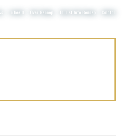
ws
In beeld
Over Gennep
Tourist Info Gennep
Colofon