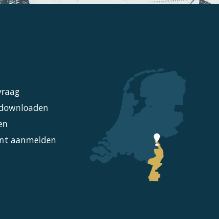
vraag
l downloaden
en
nt aanmelden