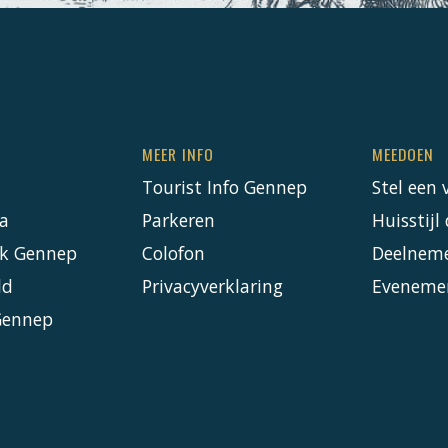
MEER INFO
MEEDOEN
Tourist Info Gennep
Stel een 
a
Parkeren
Huisstij
k Gennep
Colofon
Deelnem
ld
Privacyverklaring
Eveneme
Gennep