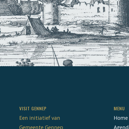
VISIT GENNEP
MENU
Een initiatief van
Home
Gemeente Gennep
Agend