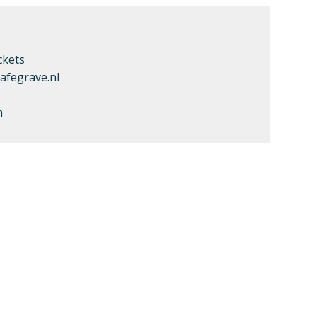
ckets
afegrave.nl
m