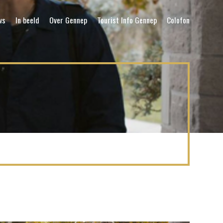
ws
In beeld
Over Gennep
Tourist Info Gennep
Colofon