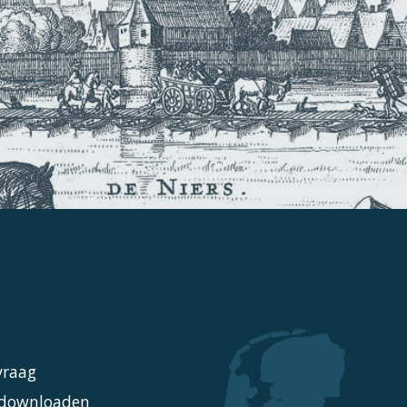
vraag
l downloaden