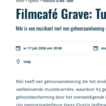
Home
>
Agenda
>
Filmcafé Grave: Tuner
Filmcafé Grave: T
Niki is een muzikant met een gehooraandoening d
vr 17 juli 2026 om 20:00
ma
Velp
Niki heeft een gehooraandoening die het eind
veelbelovende muziekcarrière, waardoor hij 
gehoorbescherming door het overweldigende 
zijn mentor/vaderfiguur Harry (Dustin Hoffma