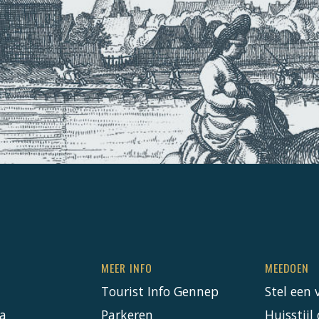
MEER INFO
MEEDOEN
Tourist Info Gennep
Stel een 
a
Parkeren
Huisstij