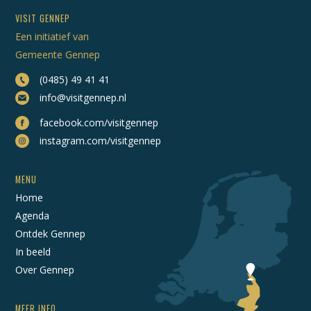
VISIT GENNEP
Een initiatief van
Gemeente Gennep
(0485) 49 41 41
info@visitgennep.nl
facebook.com/visitgennep
instagram.com/visitgennep
MENU
Home
Agenda
Ontdek Gennep
In beeld
Over Gennep
MEER INFO