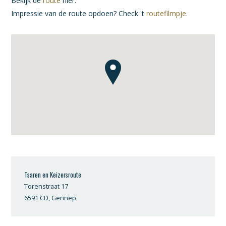
Bekijk de
route
hier.
Impressie van de route opdoen? Check 't
routefilmpje
.
Tsaren en Keizersroute
Torenstraat 17
6591 CD, Gennep