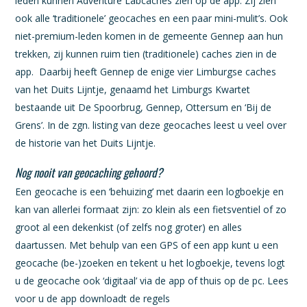
leden kunnen Adventure Labcaches zien op de app. Zij zien
ook alle ‘traditionele’ geocaches en een paar mini-mulit’s. Ook
niet-premium-leden komen in de gemeente Gennep aan hun
trekken, zij kunnen ruim tien (traditionele) caches zien in de
app. Daarbij heeft Gennep de enige vier Limburgse caches
van het Duits Lijntje, genaamd het Limburgs Kwartet
bestaande uit De Spoorbrug, Gennep, Ottersum en ‘Bij de
Grens’. In de zgn. listing van deze geocaches leest u veel over
de historie van het Duits Lijntje.
Nog nooit van geocaching gehoord?
Een geocache is een ‘behuizing’ met daarin een logboekje en
kan van allerlei formaat zijn: zo klein als een fietsventiel of zo
groot al een dekenkist (of zelfs nog groter) en alles
daartussen. Met behulp van een GPS of een app kunt u een
geocache (be-)zoeken en tekent u het logboekje, tevens logt
u de geocache ook ‘digitaal’ via de app of thuis op de pc. Lees
voor u de app downloadt de regels