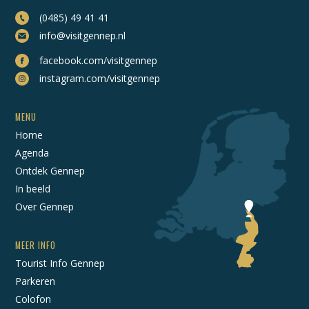
(0485) 49 41 41
info@visitgennep.nl
facebook.com/visitgennep
instagram.com/visitgennep
MENU
Home
Agenda
Ontdek Gennep
In beeld
Over Gennep
MEER INFO
Tourist Info Gennep
Parkeren
Colofon