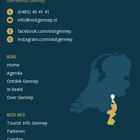
Gemeente Gennep
(0485) 49 41 41
info@visitgennep.nl
facebook.com/visitgennep
instagram.com/visitgennep
MENU
Home
Agenda
Ontdek Gennep
In beeld
Over Gennep
MEER INFO
Tourist Info Gennep
Parkeren
Colofon