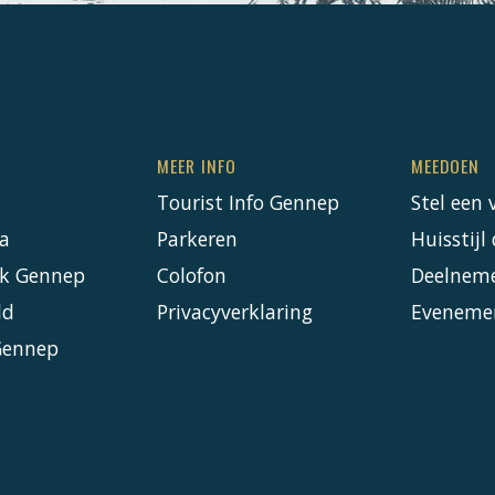
MEER INFO
MEEDOEN
Tourist Info Gennep
Stel een 
a
Parkeren
Huisstij
k Gennep
Colofon
Deelnem
ld
Privacyverklaring
Eveneme
Gennep