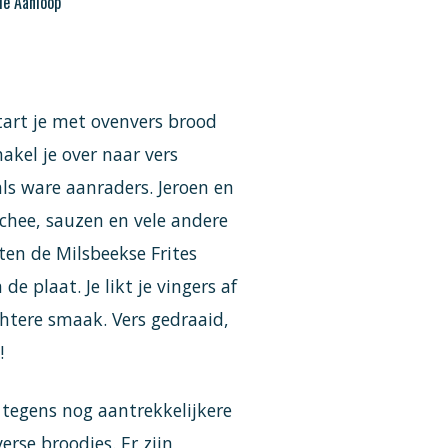
de Aanloop
start je met ovenvers brood
akel je over naar vers
ls ware aanraders. Jeroen en
chee, sauzen en vele andere
ten de Milsbeekse Frites
 plaat. Je likt je vingers af
chtere smaak. Vers gedraaid,
e!
 tegens nog aantrekkelijkere
rse broodjes. Er zijn