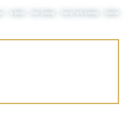
ws
In beeld
Over Gennep
Tourist Info Gennep
Colofon