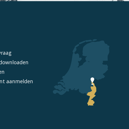
vraag
l downloaden
en
nt aanmelden