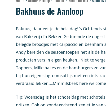
Home
>
Ontdek Gennep
>
Culinair
>
Kleine horeca
>
Bakhuus 
Bakhuus de Aanloop
Bakuus, daar eet je de hele dag! ’s Ochtends 
van Bakkerij d’n Bekker. Gedurende de dag sch
belegde broodjes met carpaccio en beenham a
Andy bereiden de seizoensoepen net als de ha
producten vers in eigen keuken. Niet te verge
Toppers, Milkshakes en de hamburgers zo van de
bij hun eigen slagroomsoftijs met een iets za
verdraaid lekker…..Mmmilsbeek here we com
Tip: Woensdag is het schoteldag met schotels
prijzen. Ook op zondagochtend geniet je van ve