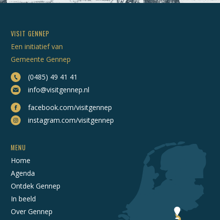
VISIT GENNEP
Een initiatief van
Gemeente Gennep
(0485) 49 41 41
info@visitgennep.nl
facebook.com/visitgennep
instagram.com/visitgennep
MENU
Home
Agenda
Ontdek Gennep
In beeld
Over Gennep