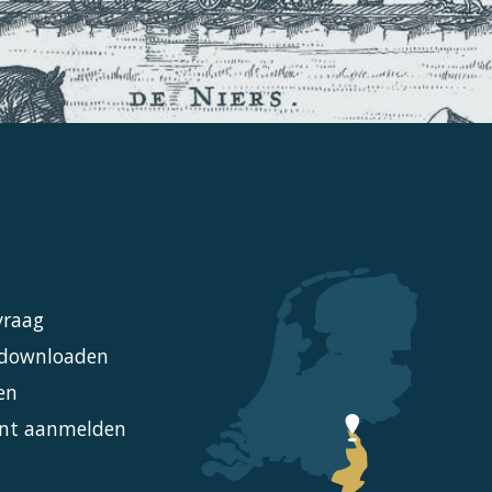
vraag
l downloaden
en
nt aanmelden