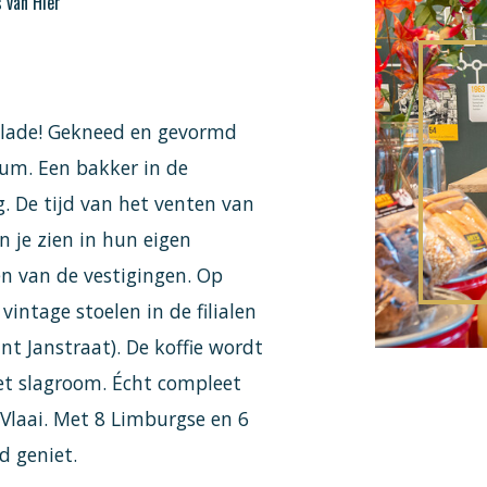
 van Hier
olade! Gekneed en gevormd
sum. Een bakker in de
g. De tijd van het venten van
 je zien in hun eigen
één van de vestigingen. Op
ntage stoelen in de filialen
nt Janstraat). De koffie wordt
et slagroom. Écht compleet
 Vlaai. Met 8 Limburgse en 6
ed geniet.