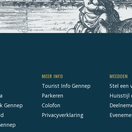
MEER INFO
MEEDOEN
Tourist Info Gennep
Stel een 
a
Parkeren
Huisstij
k Gennep
Colofon
Deelnem
ld
Privacyverklaring
Eveneme
Gennep