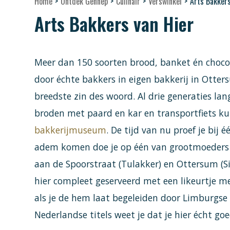
Home
>
Ontdek Gennep
>
Culinair
>
Verswinkel
>
Arts Bakkers
Arts Bakkers van Hier
Meer dan 150 soorten brood, banket én choc
door échte bakkers in eigen bakkerij in Otter
breedste zin des woord. Al drie generaties lan
broden met paard en kar en transportfiets kun
bakkerijmuseum
. De tijd van nu proef je bij 
adem komen doe je op één van grootmoeders vi
aan de Spoorstraat (Tulakker) en Ottersum (Si
hier compleet geserveerd met een likeurtje m
als je de hem laat begeleiden door Limburgse
Nederlandse titels weet je dat je hier écht go