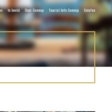
ws
In beeld
Over Gennep
Tourist Info Gennep
Colofon