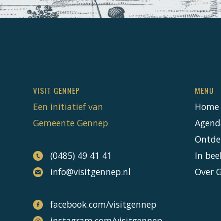
VISIT GENNEP
MENU
Een initiatief van
Home
Gemeente Gennep
Agend
Ontde
(0485) 49 41 41
In bee
info@visitgennep.nl
Over 
facebook.com/visitgennep
instagram.com/visitgennep