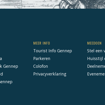
MEER INFO
MEEDOEN
Tourist Info Gennep
Stel een 
a
Parkeren
Huisstij
k Gennep
Colofon
Deelnem
ld
Privacyverklaring
Eveneme
Gennep