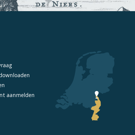
vraag
l downloaden
en
nt aanmelden