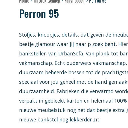
Home
>
Ontdek Gennep
>
Funshoppen
>
Perron 95
Perron 95
Stofjes, knoopjes, details, dat geven de meub
beetje glamour waar jij naar p zoek bent. Hier
bankstellen van UrbanSofa. Van plank tot b
vakmanschap. Echt ouderwets vakmanschap. 
duurzaam beheerde bossen tot de prachtigste
speciaal voor jou geheel met de hand gemaak
duurzaamheid. Fabrieken die verwarmd worde
verpakt in gebleekt karton en helemaal 100% 
nieuwe meubelstuk nog net dat beetje extra
nieuwe bankstel nog lekkerder zit.