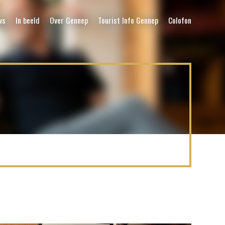
ws
In beeld
Over Gennep
Tourist Info Gennep
Colofon