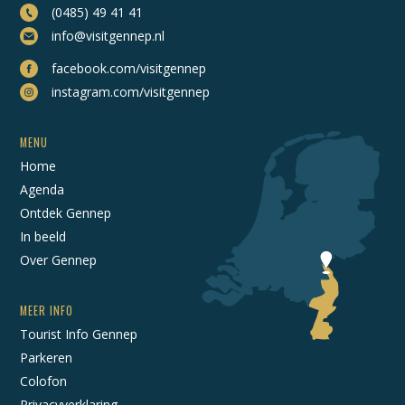
(0485) 49 41 41
info@visitgennep.nl
facebook.com/visitgennep
instagram.com/visitgennep
MENU
Home
Agenda
Ontdek Gennep
In beeld
Over Gennep
MEER INFO
Tourist Info Gennep
Parkeren
Colofon
Privacyverklaring