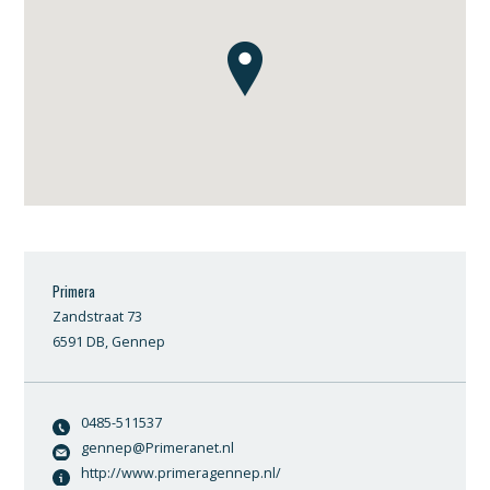
Primera
Zandstraat 73
6591 DB, Gennep
0485-511537
gennep@Primeranet.nl
http://www.primeragennep.nl/