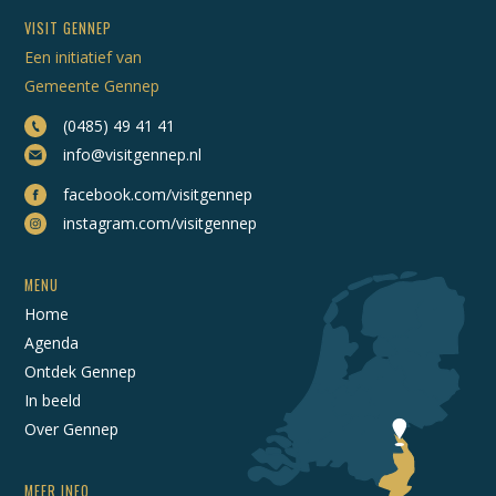
VISIT GENNEP
Een initiatief van
Gemeente Gennep
(0485) 49 41 41
info@visitgennep.nl
facebook.com/visitgennep
instagram.com/visitgennep
MENU
Home
Agenda
Ontdek Gennep
In beeld
Over Gennep
MEER INFO