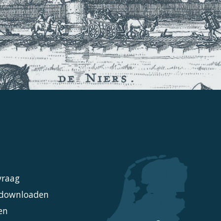
vraag
l downloaden
en