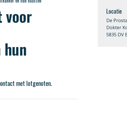
atkanker en hun naasten
t voor
Locatie
De Prosta
Dokter Ko
5835 DV 
n hun
contact met lotgenoten.