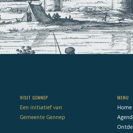
VISIT GENNEP
MENU
Een initiatief van
Home
Gemeente Gennep
Agend
Ontde