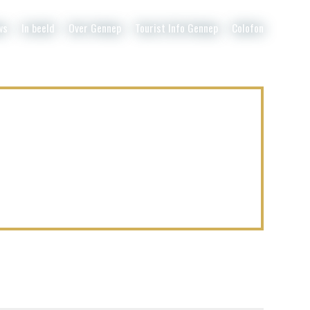
ws
In beeld
Over Gennep
Tourist Info Gennep
Colofon