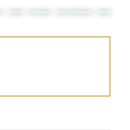
ws
In beeld
Over Gennep
Tourist Info Gennep
Colofon