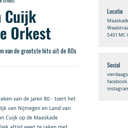
se Orkest
n Cuijk
Locatie
Maaskade
e Orkest
Waaistraa
5431 MC 
n van de grootste hits uit de 80s
Social
vierdaags
facebook
instagra
eken van de jaren 80 - toert het
Rijk van Nijmegen en Land van
kan Cuijk op de Maaskade
liek altijd weet te raken met