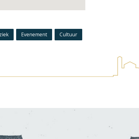
ziek
Evenement
Cultuur