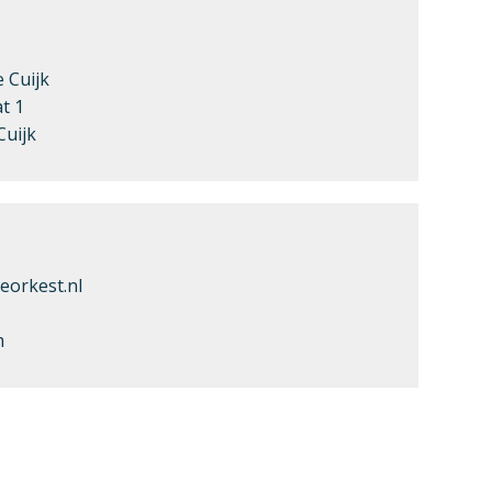
 Cuijk
t 1
Cuijk
eorkest.nl
m