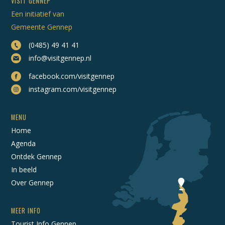
VISIT GENNEP
Een initiatief van
Gemeente Gennep
(0485) 49 41 41
info@visitgennep.nl
facebook.com/visitgennep
instagram.com/visitgennep
MENU
Home
Agenda
Ontdek Gennep
In beeld
Over Gennep
MEER INFO
Tourist Info Gennep