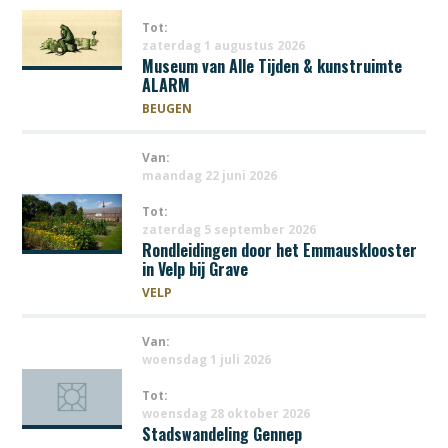
Tot:
zaterdag 1 augustus 2026
Museum van Alle Tijden & kunstruimte
ALARM
BEUGEN
Van:
maandag 22 juni 2026
Tot:
zaterdag 5 september 2026
Rondleidingen door het Emmausklooster
in Velp bij Grave
VELP
Van:
woensdag 1 juli 2026
Tot:
woensdag 28 oktober 2026
Stadswandeling Gennep